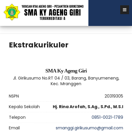
Ekstrakurikuler
SMA Ky Ageng Giri
Jl. Girikusumo No.RT 04 / 03, Barang, Banyumeneng,
Kec. Mranggen
NSPN
20319305
Kepala Sekolah
Hj. Rina Arofah, S.Ag., S.Pd., M.S.I
Telepon
0851-0021-1789
Email
smanggi.girikusumo@gmail.com