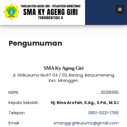
Pengumuman
SMA Ky Ageng Giri
Jl. Girikusumo No.RT 04 / 03, Barang, Banyumeneng,
Kec. Mranggen
NSPN
20319305
Kepala Sekolah
Hj. Rina Arofah, S.Ag., S.Pd., M.S.I
Telepon
0851-0021-1789
Email
smanggi.girikusumo@gmail.com